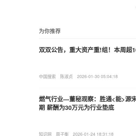
为你推荐
双双公告，重大资产重!组！本周超
中国搜索
陈淑贞
2026-01-30 05:04:18
燃气行业—董秘观察：胜通<能>源宋
期 薪酬为30万元为行业垫底
知识网
周子衡
2026-01-24 18:31:18