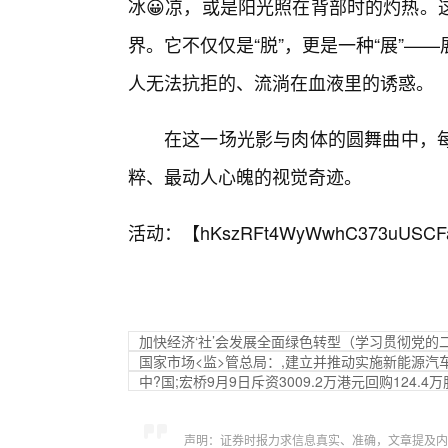
冰😀凉，或是阳光照在背部时的灼热。
界。它不仅仅是“脱”，更是一种“展”
人无法抗拒的、流淌在血液里的诱惑。
在这一场光影与肉体的圆舞曲中，
粹、最动人心魄的视觉奇迹。
活动：【
hKszRFt4WyWwhC373uUSCF
加快经济‘社’会发展全面绿色转型（学习贯彻党的
国家市场<监>管总局：,建立并推动实施新能源汽
中?国;宏桥9月9日斥资3009.2万港元回购124.4万
声明：证券时报力求信息真实、准确，文章提及内