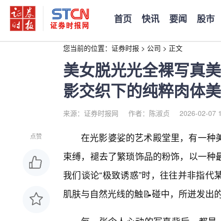
首页
快讯
要闻
股市
您当前的位置：
证券时报
>
公司
>
正文
美女脱光光全裸写真美
影交织下的纯粹肉体美
来源：证券时报网
作者：陈淑贞
2026-02-07 
在光影婆娑的艺术殿堂里，有一种美
点赞
束缚，褪去了繁琐饰品的粉饰，以一种最
我们谈论“极致诱惑”时，往往并非指代
肌肤与自然光线的触📝碰中，所迸发出