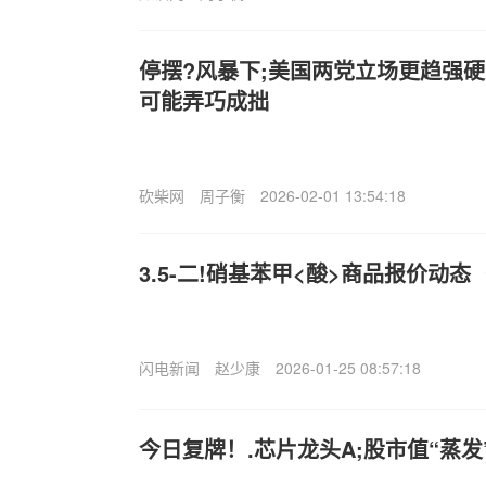
停摆?风暴下;美国两党立场更趋强硬
可能弄巧成拙
砍柴网
周子衡
2026-02-01 13:54:18
3.5-二!硝基苯甲<酸>商品报价动态（20
闪电新闻
赵少康
2026-01-25 08:57:18
今日复牌！.芯片龙头A;股市值“蒸发